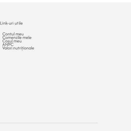
Link-uri utile
Contul meu
Comenzile mele
Coșul meu
ANPC
Valori nutriționale