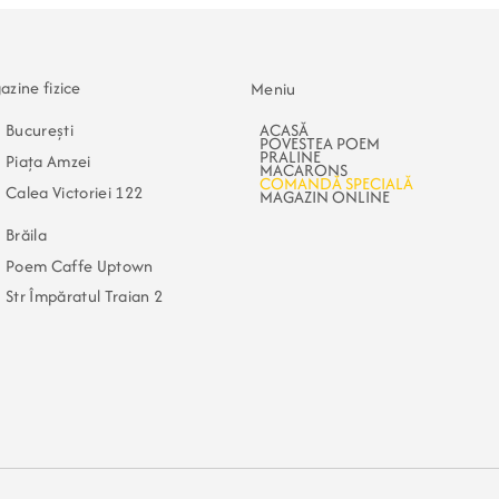
zine fizice
Meniu
București
ACASĂ
POVESTEA POEM
PRALINE
Piața Amzei
MACARONS
COMANDĂ SPECIALĂ
Calea Victoriei 122
MAGAZIN ONLINE
Brăila
Poem Caffe Uptown
​Str Împăratul Traian 2