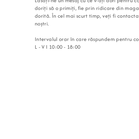
Lăsați-ne un mesaj cu ce v-ați dori pentru c
doriți să o primiți, fie prin ridicare din maga
dorită. În cel mai scurt timp, veți fi contact
noștri.
Intervalul orar în care răspundem pentru c
L - V I 10:00 - 18:00