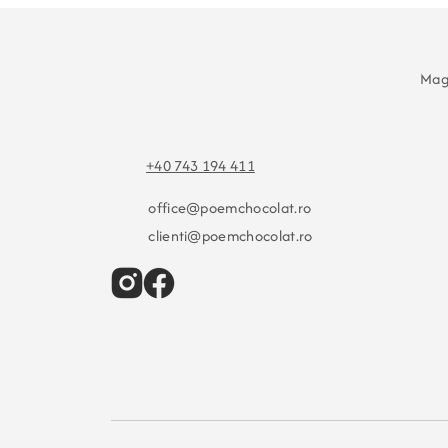
Maga
+40 743 194 411
office@poemchocolat.ro
clienti@poemchocolat.ro