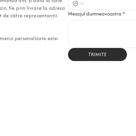
omanda dvs. și data la care
zin, fie prin livrare la adresa
Mesajul dumneavoastra
*
at de către reprezentanții
omenzi personalizate este:
TRIMITE