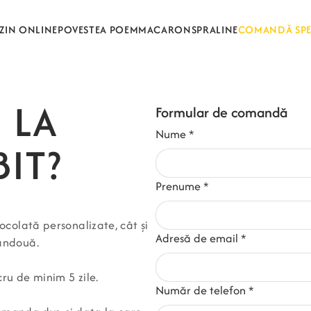
ZIN ONLINE
POVESTEA POEM
MACARONS
PRALINE
COMANDĂ SPE
 LA
Formular de comandă
Nume
*
IT?
Prenume
*
iocolată personalizate, cât și
Adresă de email
*
mândouă.
ru de minim 5 zile.
Număr de telefon
*