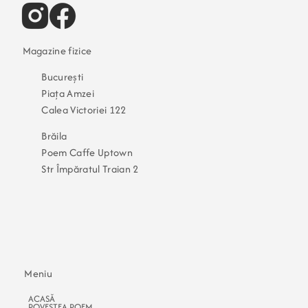
Magazine fizice
București
Piața Amzei
Calea Victoriei 122
Brăila
Poem Caffe Uptown
​Str Împăratul Traian 2
Meniu
ACASĂ
POVESTEA POEM